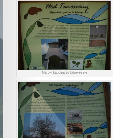
Mároki kápolna és környezete