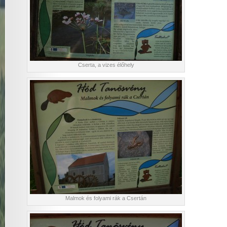
Cserta, a vizes élőhely
Malmok és folyami rák a Csertán