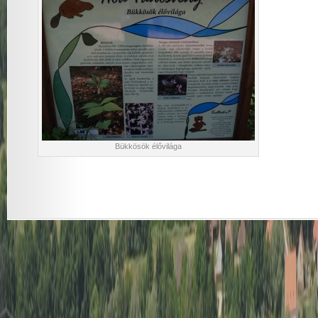
Bükkösök élővilága