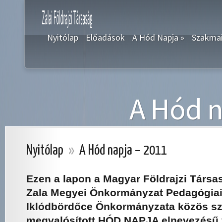
Nyitólap
Előadások
A Hód Napja
»
Szakmai
A Hód n
Nyitólap
»
A Hód napja – 2011
Ezen a lapon a Magyar Földrajzi Társas
Zala Megyei Önkormányzat Pedagógiai 
Iklódbördőce Önkormányzata közös s
megvalósított HÓD NAPJA elnevezésű 