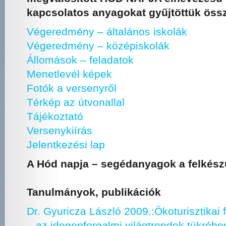
kapcsolatos anyagokat gyűjtöttük öss
Végeredmény – általános iskolák
Végeredmény – középiskolák
Állomások – feladatok
Menetlevél képek
Fotók a versenyről
Térkép az útvonallal
Tájékoztató
Versenykiírás
Jelentkezési lap
A Hód napja – segédanyagok a felkész
Tanulmányok, publikációk
Dr. Gyuricza László 2009.:Ökoturisztikai 
– az idegenforgalmi világtrendek tükréb