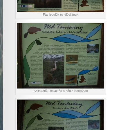
Fás legelők és élőviláguk
Szitakötők, halak és a hód a Kerkában