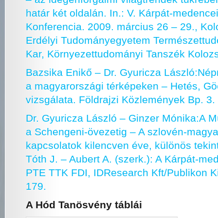
határ két oldalán. In.: V. Kárpát-medenc
Konferencia. 2009. március 26 – 29., Kol
Erdélyi Tudományegyetem Természettud
Kar, Környezettudományi Tanszék Kolozs
Bazsika Enikő – Dr. Gyuricza László:Népr
a magyarországi térképeken – Hetés, Gö
vizsgálata. Földrajzi Közlemények Bp. 3
Dr. Gyuricza László – Ginzer Mónika:A M
a Schengeni-övezetig – A szlovén-magya
kapcsolatok kilencven éve, különös tekinte
Tóth J. – Aubert A. (szerk.): A Kárpát-me
PTE TTK FDI, IDResearch Kft/Publikon Ki
179.
A Hód Tanösvény táblái